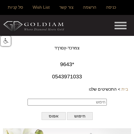
כניסה
הרשמה
צור קשר
Wish List
סל קניות
צמרכד-ץםרךד
*9643
0543971033
בית
>
התכשיטים שלנו