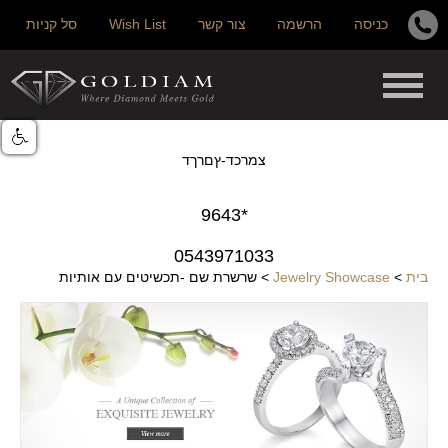
כניסה
הרשמה
צור קשר
Wish List
סל קניות
צמרכד-ץםרךד
*9643
0543971033
בית
>
Jewelry Showcase
>
שרשרת שם -תכשיטים עם אותיות