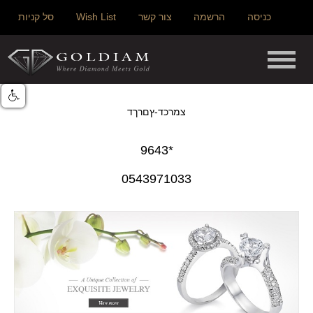
כניסה
הרשמה
צור קשר
Wish List
סל קניות
צמרכד-ץםרךד
*9643
0543971033