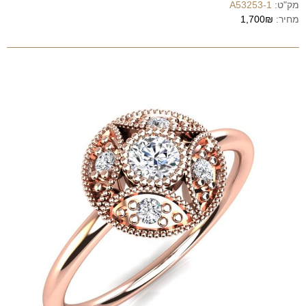
מק"ט:
A53253-1
מחיר:
1,700₪