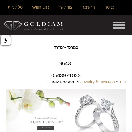
כניסה
הרשמה
צור קשר
Wish List
סל קניות
צמרכד-ץםרךד
*9643
0543971033
בית
>
Jewelry Showcase
>
תכשיטים לנערות