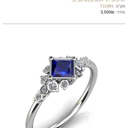
מק"ט:
T11981
מחיר:
3,500₪