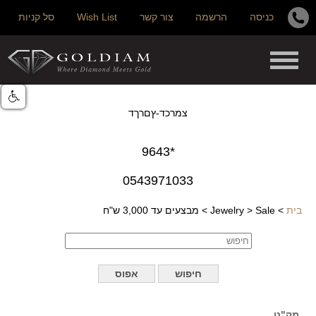
כניסה
הרשמה
צור קשר
Wish List
סל קניות
צמרכד-ץםרךד
*9643
0543971033
בית
>
Sale
>
Jewelry
>
מבצעים עד 3,000 ש"ח
מק"ט