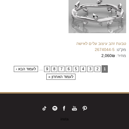
טבעת זהב עיצוב עלים לאישה
מק"ט:
2674044-5
מחיר:
2,060₪
1
2
3
4
5
6
7
8
9
…
לעמוד הבא ›
לעמוד האחרון »
insta