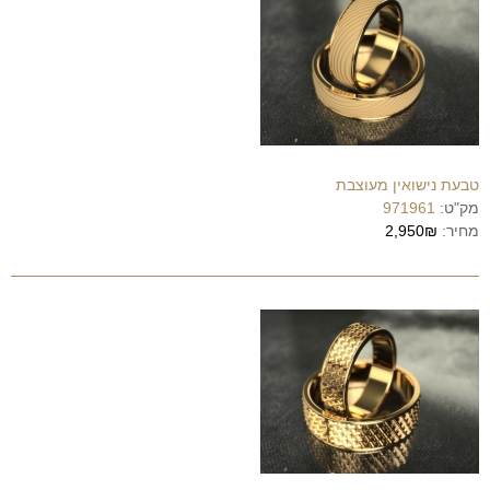
טבעת נישואין מעוצבת
מק"ט:
971961
מחיר:
2,950₪