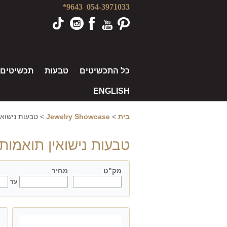
9643*
054-3971033
כל התכשיטים
טבעות
תכשיטים
ENGLISH
בית
>
Jewelry Showcase
>
טבעות נישואי
טבעות נישואין תואמות
מק"ט
מחיר
model
עד