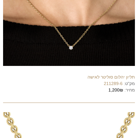
תליון יהלום סוליטר לאישה
מק"ט:
211289-6
מחיר:
1,200₪