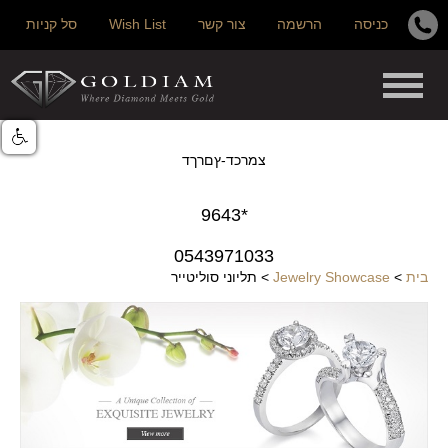
כניסה
הרשמה
צור קשר
Wish List
סל קניות
צמרכד-ץםרךד
*9643
0543971033
בית
>
Jewelry Showcase
>
תליוני סוליטייר