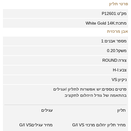
פרטי תליון
מק"ט:
P12601
מתכת:
14K
White Gold
אבן מרכזית
מספר אבנים:
1
משקל:
0.20
צורה:
ROUND
צבע:
H-I
ניקיון:
VS
פרטים נוספים:
יש אפשרות לתליון /עגילים
בהתאמה של גודל היהלום לתקציב
תליון
עגילים
מחיר תליון יהלום מרכזי G/I VS
מחיר עגיליםG/I VS