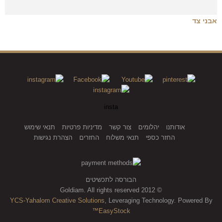
אבני צד
insta
אודותנו
יהלומים
צור קשר
מדיניות פרטיות
תנאי שימוש
החזר כספי
תנאי משלוח
החזרים
הצהרת נגישות
הבורסה לתכשיטים
© 2012 Goldiam. All rights reserved
YCS-Yahalom Creative Solutions
, Leveraging Technology. Powered By
EasyStock™