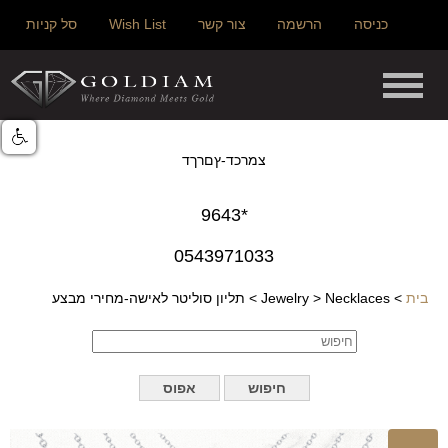
כניסה
הרשמה
צור קשר
Wish List
סל קניות
צמרכד-ץםרךד
*9643
0543971033
בית
>
Necklaces
>
Jewelry
>
תליון סוליטר לאישה-מחירי מבצע