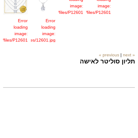
image:
image:
/sites/default/files/P12601
/sites/default/files/P12601
(3).jpg
(4).jpg
Error
Error
loading
loading
image:
image:
lt/files/P12601
/sites/default/files/12601.jpg
(1).jpg
|
next »
« previous
תליון סוליטר לאישה