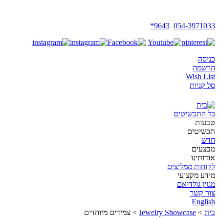
צמרכד-ץםרךד
9643*
054-3971033
כניסה
הרשמה
Wish List
סל קניות
כל התכשיטים
טבעות
תכשיטים
חדש
מבצעים
אודותינו
לקוחות ממליצים
מידע מקצועי
מגזין גולדיאם
צור קשר
English
בית
>
Jewelry Showcase
>
צמידים מיוחדים