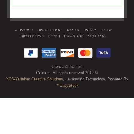
insta
אודותנו
יהלומים
צור קשר
מדיניות פרטיות
תנאי שימוש
החזר כספי
תנאי משלוח
החזרים
הצהרת נגישות
הבורסה לתכשיטים
© 2012 Goldiam. All rights reserved
YCS-Yahalom Creative Solutions
, Leveraging Technology. Powered By
EasyStock™