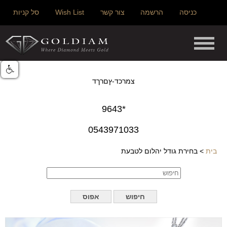
כניסה
הרשמה
צור קשר
Wish List
סל קניות
צמרכד-ץםרךד
*9643
0543971033
בית
>
בחירת גודל יהלום לטבעת