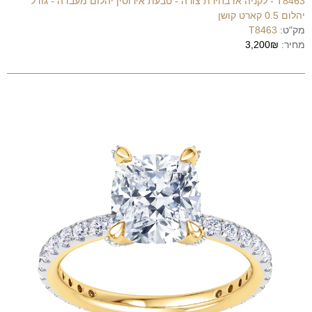
T8463 - לקניה או בחירת צורה - טבעת אירוסין יהלום מעבדה - גודל
יהלום 0.5 קארט קושן
מק"ט:
T8463
מחיר:
3,200₪