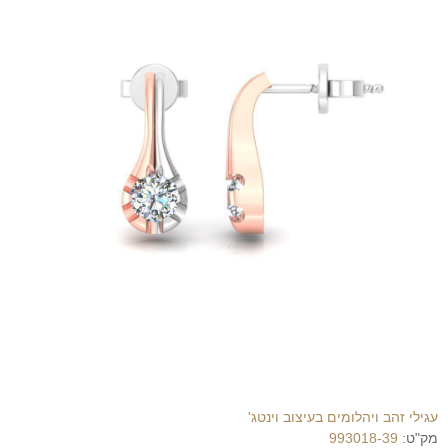
עגילי זהב ויהלומים בעיצוב וינטג'
מק"ט:
993018-39