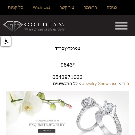
כניסה
הרשמה
צור קשר
Wish List
סל קניות
צמרכד-ץםרךד
*9643
0543971033
בית
>
Jewelry Showcase
>
כל התכשיטים