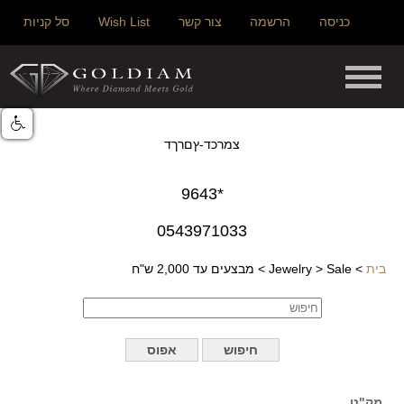
כניסה
הרשמה
צור קשר
Wish List
סל קניות
צמרכד-ץםרךד
*9643
0543971033
בית
>
Sale
>
Jewelry
>
מבצעים עד 2,000 ש"ח
מק"ט