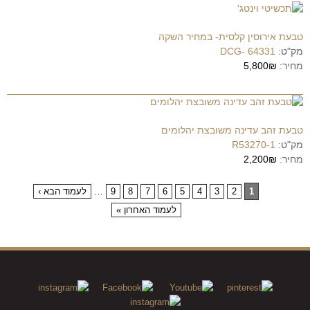
טבעת אירוסין קלסית- במחיר השקה
מק"ט:
DCG- 64331
מחיר:
5,800₪
טבעת זהב עדינה משובצת יהלומים
מק"ט:
R53270-1
מחיר:
2,200₪
1
2
3
4
5
6
7
8
9
…
לעמוד הבא ›
לעמוד האחרון »