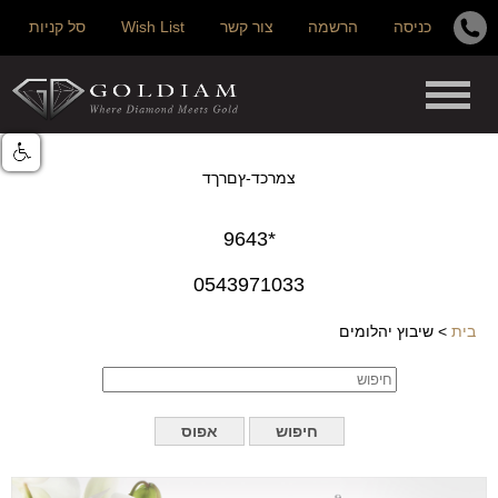
כניסה
הרשמה
צור קשר
Wish List
סל קניות
צמרכד-ץםרךד
*9643
0543971033
בית
>
שיבוץ יהלומים