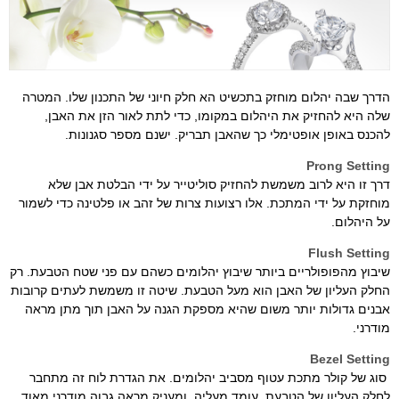
הדרך שבה יהלום מוחזק בתכשיט הא חלק חיוני של התכנון שלו. המטרה
שלה היא להחזיק את היהלום במקומו, כדי לתת לאור הזן את האבן,
להכנס באופן אופטימלי כך שהאבן תבריק. ישנם מספר סגנונות.
Prong Setting
דרך זו היא לרוב משמשת להחזיק סוליטייר על ידי הבלטת אבן שלא
מוחזקת על ידי המתכת. אלו רצועות צרות של זהב או פלטינה כדי לשמור
על היהלום.
Flush Setting
שיבוץ מהפופולריים ביותר שיבוץ יהלומים כשהם עם פני שטח הטבעת. רק
החלק העליון של האבן הוא מעל הטבעת. שיטה זו משמשת לעתים קרובות
אבנים גדולות יותר משום שהיא מספקת הגנה על האבן תוך מתן מראה
מודרני.
Bezel Setting
סוג של קולר מתכת עטוף מסביב יהלומים. את הגדרת לוח זה מתחבר
לחלק העליון של הטבעת, עומד מעליה, ומעניק מראה גבוה מודרני מאוד.