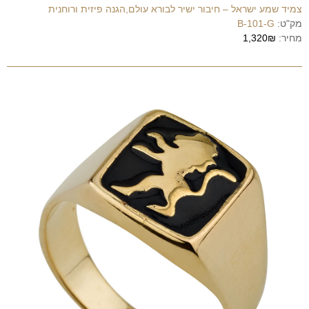
צמיד שמע ישראל – חיבור ישיר לבורא עולם,הגנה פיזית ורוחנית
מק"ט:
B-101-G
מחיר:
1,320₪