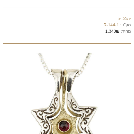
יהלל-יה
מק"ט:
R-144-1
מחיר:
1,340₪