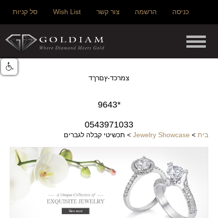
כניסה
הרשמה
צור קשר
Wish List
סל קניות
צמרכד-ץםרךד
*9643
0543971033
בית
>
Jewelry Showcase
>
תכשיטי קבלה לגברים