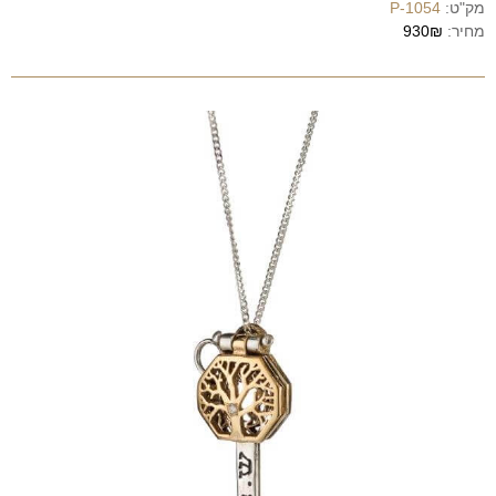
מק"ט:
P-1054
מחיר:
930₪