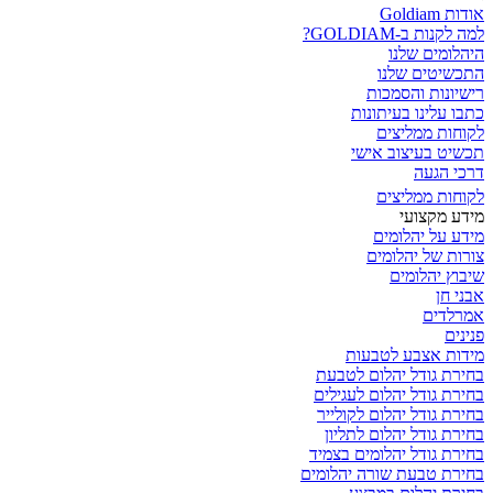
אודות Goldiam
למה לקנות ב-GOLDIAM?
היהלומים שלנו
התכשיטים שלנו
רישיונות והסמכות
כתבו עלינו בעיתונות
לקוחות ממליצים
תכשיט בעיצוב אישי
דרכי הגעה
לקוחות ממליצים
מידע מקצועי
מידע על יהלומים
צורות של יהלומים
שיבוץ יהלומים
אבני חן
אמרלדים
פנינים
מידות אצבע לטבעות
בחירת גודל יהלום לטבעת
בחירת גודל יהלום לעגילים
בחירת גודל יהלום לקולייר
בחירת גודל יהלום לתליון
בחירת גודל יהלומים בצמיד
בחירת טבעת שורה יהלומים