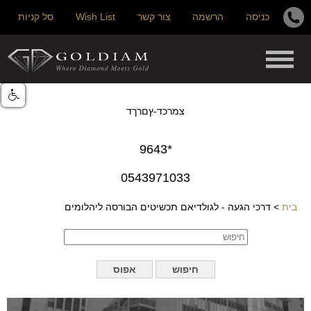
כניסה
הרשמה
צור קשר
Wish List
סל קניות
צמרכד-ץםרךד
*9643
0543971033
בית
>
דרכי הגעה - לגולדיאם תכשיטים הבורסה ליהלומים