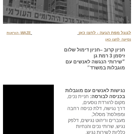
לגוגל מפת הגעה - לחצו כאן
WAZE- הוראות
נסיעה לחצו כאן
חניון קרוב –חניון דימול שלום
זיסמן 3 רמת גן
״שירותי הנגשה לאנשים עם
מוגבלות במשרד
״
נגישות לאנשים עם מוגבלות
בכניסה לבורסה:
חניית נכים,
מקום להורדת נוסעים,
דרך נגישה, דלת כניסה רחבה
ומפולסת' מסלול,
מעברים וריהוט נגישים, דלפק
נגיש, שרותי נכים והנחיות
כלליות לשירות נגיש
.