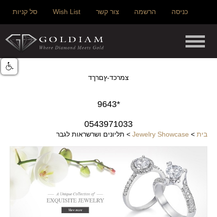
כניסה
הרשמה
צור קשר
Wish List
סל קניות
צמרכד-ץםרךד
*9643
0543971033
בית
>
Jewelry Showcase
>
תליונים ושרשראות לגבר