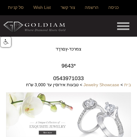
כניסה
הרשמה
צור קשר
Wish List
סל קניות
צמרכד-ץםרךד
*9643
0543971033
בית
>
Jewelry Showcase
>
טבעות אירוסין עד 3,000 ש"ח