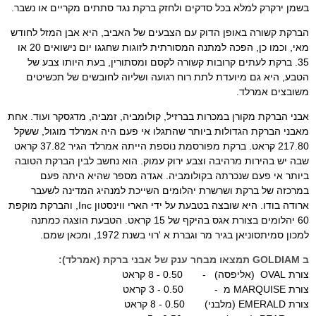
בשמן ירקרק למלא בכל סדקים ולחזק ברקת נגד סתתים מקריים או נשבר.
הברקת קשורה באופן הדוק עם הצבעים של האביב, היא אבן המזל לחודש
מאי, וכמו כן, הפכה למתנה המסורתית לזוגות שחגגו יום נישואים 20 או
35.
ברקת לעתים קרובות קשורה לקסם ומסתורין, בעת היותו צבע של
הטבע, היא גם מיועדת לתת רוח רגועה ושליוה לחובשים של תכשיטים
משובצים אמרלד.
אבני הברקת מקורן במכרות בברזיל, קולומביה, זמביה, מדגסקר ועוד.
אחת
מאבני הברקת הגדולות ביותר שהתגלו אי פעם היה אמרלד מוגול, ששקל
217.80 קראט.
ברקת מפורסמת נוספת הייתה אמרלד הגיר 37.82 קראט
שבה יש בהירות מרהיבה וצבע ירוק עמוק.
הוא נחשב לבין הברקת הטובה
ביותר אי פעם שנכרתה בקולומביה.
אגדה מספר שהיא היתה פעם
במרכזה של ברקת ושרשרת יהלומים השייכת למנהיג המדינה לשעבר
ארודה בודו.
היא שובצה בטבעת על ידי הארי ווינסטון Inc, והברקת מוקפת
60 יהלומים בצורת אגס בהיקף של 15 קראט.
הטבעת הוצגה כמתנה
למכון סמיתסוניאן בגיר מר וגברת א 'רוי בשנת 1972, ומכאן שמם.
ב GOLDIAM תמצאו מבחר ענק של אבני ברקת (אמרלד):
צורת OVAL (אליפסה) - 0.50 - 8 קראט
צורת MARQUISE מ - 0.50 - 3 קראט
צורת EMERALD (מלבני) 0.50 - 8 קראט