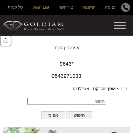
כניסה
הרשמה
צור קשר
Wish List
סל קניות
צמרכד-ץםרךד
*9643
0543971033
בית
>
אוסף הברקת - אמרלדים