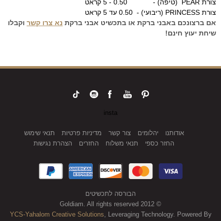
צורת PEAR (טיפה) - 0.50 - 5 קראט
צורת PRINCESS (ריבועי) - 0.50 עד 5 קראט
אם ברצונכם באבני ברקת או בתכשיט אבני ברקת
נא צרו קשר
וקבלו
שיחת יעוץ חינם!
insta
אודותנו
יהלומים
צור קשר
מדיניות פרטיות
תנאי שימוש
החזר כספי
תנאי משלוח
החזרים
הצהרת נגישות
הבורסה לתכשיטים
© 2012 Goldiam. All rights reserved
YCS-Yahalom Creative Solutions
, Leveraging Technology. Powered By