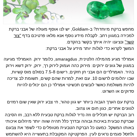
מחפש ברקת מיוחדת?
ב-Goldiam, יש לנו אוסף מעולה של אבני ברקת
למכירה במגוון רחב.
לקבלת מידע נוסף אנא מלאו פרטיכם בדף
"צור
קשר"
ונציגנו יהיה איתך בקשר בהקדם.
המשך לקרוא כדי לגלות יותר מידע על אבני ברקת:
אמרלד מגיע מהמילה הלטינית, smaragdus, כלומר ירוק. האמרלד
מגיעה
במגוון של גוונים ירוקים: מירוק כהה ועמוק לירוק רך, ירוק, ירוק דשא וירוק
בהיר. האמרלדים הם אבני
חן חזקים, רישום 7.5-8 בסולם מוס קשיות,
שבו יהלומים לרשום 10.
עם זאת, למרות שהם קשים, תשומת לב צריכה
להיות משולמת כאשר לובשים תכשיטי אמרלד כן הם יכולים להיות
סדוקים או השרוט.
ברקת עם הערך הגבוה ביותר יש גוון טהור, חי צבע ירוק שאין שום רמזים
לגוונים אחרים, כגון חום או צהוב.
רוב הברקת יש תכלילים וזה נדיר לגלות ברקת טבעית ללא רבב, וזו הסיבה
שברקת טבעית באיכות גבוהה ובדרך כלל תהיה שווה יותר מיהלום איכותי
באותו המשקל.
כמעט כל הברקת הטבעית מטופלים כדי לשפר את צבעם
ולחסל פגמים נראים לעין.
הפרקטיקה המקובלת בתעשייה היא להשתמש