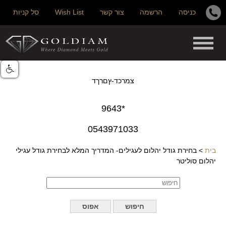
כניסה
הרשמה
צור קשר
Wish List
סל קניות
צמרכד-ץםרךד
*9643
0543971033
בית
>
בחירת גודל יהלום לעגילים- המדריך המלא לבחירת גודל עגילי
יהלום סוליטר