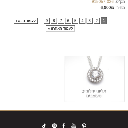
מק"ט:
915057-026
מחיר:
6,900₪
1
2
3
4
5
6
7
8
9
…
לעמוד הבא ›
לעמוד האחרון »