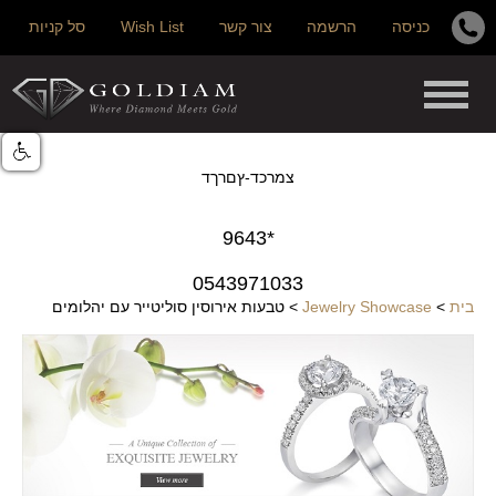
כניסה
הרשמה
צור קשר
Wish List
סל קניות
צמרכד-ץםרךד
*9643
0543971033
בית
>
Jewelry Showcase
>
טבעות אירוסין סוליטייר עם יהלומים