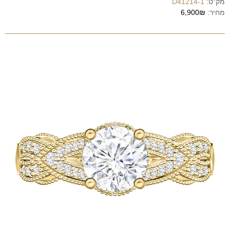
מק"ט:
D41214-1
מחיר:
6,900₪