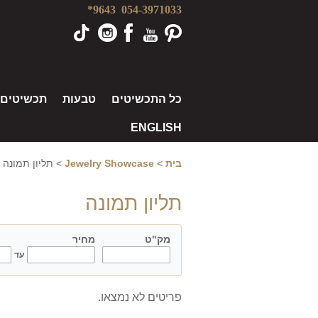
9643*
054-3971033
כל התכשיטים
טבעות
תכשיטים
ENGLISH
בית
>
Jewelry Showcase
>
תליון תמונה
תליון תמונה
מק"ט
מחיר
model
עד
פריטים לא נמצאו.