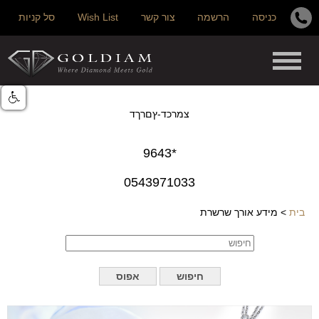
כניסה
הרשמה
צור קשר
Wish List
סל קניות
צמרכד-ץםרךד
*9643
0543971033
בית
>
מידע אורך שרשרת