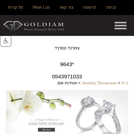
כניסה
הרשמה
צור קשר
Wish List
סל קניות
צמרכד-ץםרךד
*9643
0543971033
בית
>
Jewelry Showcase
>
אותיות שם