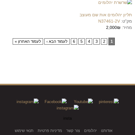
תליון יהלומים אות שם מעוצב
מק"ט:
N37461-2V
מחיר:
2,000₪
1
2
3
4
5
6
לעמוד הבא ›
לעמוד האחרון »
insta
אודותנו
יהלומים
צור קשר
מדיניות פרטיות
תנאי שימוש