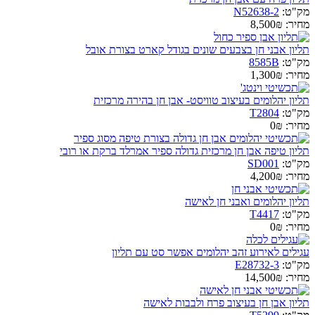
מק"ט:
N52638-2
מחיר:
8,500₪
תליון אבני חן בצבעים שונים בגודל קארט בצורת אובל
מק"ט:
8585B
מחיר:
1,300₪
תליון יהלומים בעיצוב טוויסט- אבן חן בהירה מרכזית
מק"ט:
T2804
מחיר:
0₪
תליון טיפה אבן חן מרכזית גדולה ספיר אמרלד ברקת או רובי
מק"ט:
SD001
מחיר:
4,200₪
תליון יהלומים ואבני חן לאישה
מק"ט:
T4417
מחיר:
0₪
עגילים לאירוע זהב יהלומים אפשר סט עם תליון
מק"ט:
E28732-3
מחיר:
14,500₪
תליון אבן חן בעיצוב פרח ולבבות לאישה