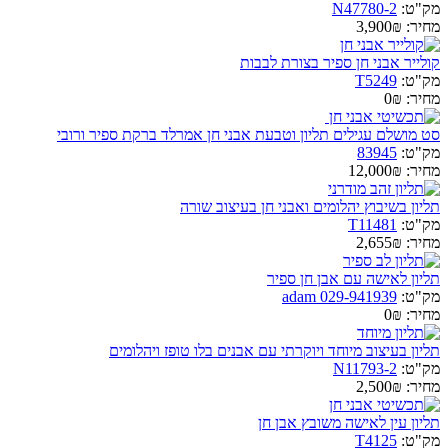
מק"ט:
N47780-2
מחיר:
3,900₪
קולייר אבני חן ספיר בצורת לבבות
מק"ט:
T5249
מחיר:
0₪
סט מושלם עגילים תליון וטבעת אבני חן אמרלד ברקת ספיר ורובי
מק"ט:
83945
מחיר:
12,000₪
תליון בשיבוץ יהלומים ואבני חן בעיצוב שורה
מק"ט:
T11481
מחיר:
2,655₪
תליון לאישה עם אבן חן ספיר
מק"ט:
941939-adam 029
מחיר:
0₪
תליון בעיצוב מיוחד ויוקרתי עם אבנים בלו טופז ויהלומים
מק"ט:
N11793-2
מחיר:
2,500₪
תליון עין לאישה משובץ אבן חן
מק"ט:
T4125