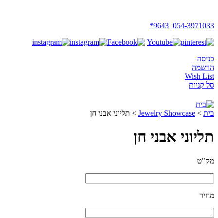
צמרכד-ץםרךד
9643*
054-3971033
כניסה
הרשמה
Wish List
סל קניות
בית
>
Jewelry Showcase
>
תליוני אבני חן
תליוני אבני חן
מק"ט
מחיר