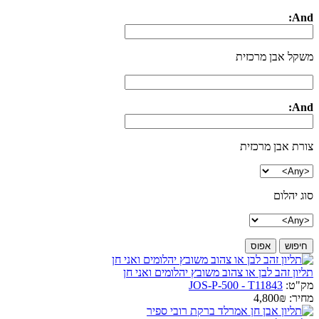
And:
משקל אבן מרכזית
And:
צורת אבן מרכזית
סוג יהלום
תליון זהב לבן או צהוב משובץ יהלומים ואני חן
מק"ט:
JOS-P-500 - T11843
מחיר:
4,800₪