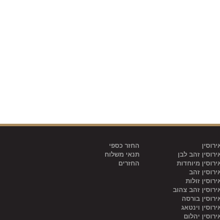
רוסין
החזר כספי
רוסין זהב לבן
תנאי משלוח
רוסין מיוחדות
החזרים
רוסין זהב
רוסין זולות
רוסין זהב צהוב
רוסין בורסה
רוסין וינטאג
רוסין יהלום