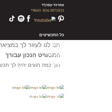
צמרכד-ץםרךד
9643*
054-3971033
כל התכשיטים
תנו לנו לעזור לך במציאת
טבעות
התכשיט הנכון עבורך
תכשיטים
תוך כמה רגעים יהיה לך תכש
חדש
מבצעים
אודותינו
לקוחות ממליצים
מידע מקצועי