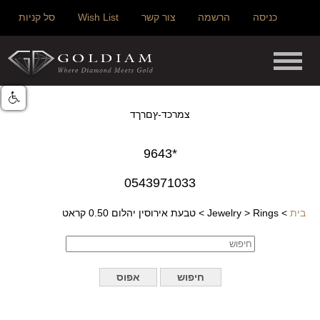
כניסה
הרשמה
צור קשר
Wish List
סל קניות
צמרכד-ץםרךד
*9643
0543971033
בית
>
Rings
>
Jewelry
>
טבעת אירוסין יהלום 0.50 קראט