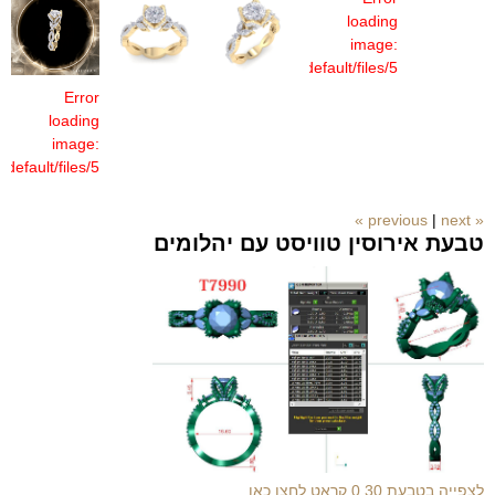
loading
image:
/sites/default/files/5
(3)_4.jpg
Error
loading
image:
s/default/files/5
(1)_2.jpg
|
next »
« previous
טבעת אירוסין טוויסט עם יהלומים
לצפייה בטבעת 0.30 קראט לחצו כאן