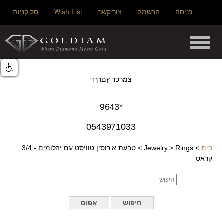
כניסה
הרשמה
צור קשר
Wish List
סל קניות
צמרכד-ץםרךד
*9643
0543971033
בית
>
Rings
>
Jewelry
>
טבעת אירוסין טוויסט עם יהלומים - 3/4
קראט