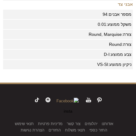
אבני צד
מספר אבנים:
94
משקל ממוצע:
0.01
צורה:
Round, Marquise
צורה:
Round
צבע ממוצע:
D-I
ניקיון ממוצע:
VS-SI
insta
אודותנו
יהלומים
צור קשר
מדיניות פרטיות
תנאי שימוש
החזר כספי
תנאי משלוח
החזרים
הצהרת נגישות