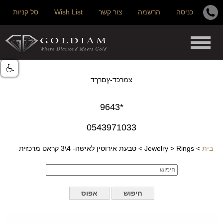
כניסה
הרשמה
צור קשר
Wish List
סל קניות
צמרכד-ץםרךד
*9643
0543971033
בית
>
Rings
>
Jewelry
>
טבעת אירוסין לאישה- 4\3 קראט מרכזית