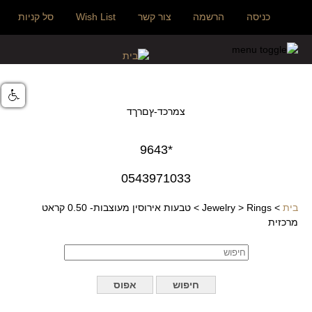
כניסה
הרשמה
צור קשר
Wish List
סל קניות
צמרכד-ץםרךד
*9643
0543971033
בית
>
Rings
>
Jewelry
>
טבעות אירוסין מעוצבות- 0.50 קראט
מרכזית