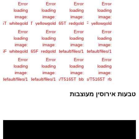
Error
Error
Error
Error
loading
loading
loading
loading
image:
image:
image:
image:
5165T_whitegold
fault/files/T5165T_yellowgold
/sites/default/files/T5165T_redgold
/sites/default/files/T5165F_yellowgold
(קטן)_1.jpg
(קטן)_1.jpg
(קטן)_1.jpg
(קטן)_1.jpg
Error
Error
Error
Error
loading
loading
loading
loading
image:
image:
image:
image:
5165F_whitegold
/default/files/T5165F_redgold
/sites/default/files/1
/sites/default/files/1
(3)_25.jpg
(1) (1)
(קטן)_1.jpg
(קטן)_1.jpg
Error
Error
Error
Error
(1).jpg
loading
loading
loading
loading
image:
image:
image:
image:
s/default/files/1
/sites/default/files/1
/sites/default/files/T5165T_bb
/sites/default/files/T5165T_rb
(קטן)_1.jpg
(קטן)_1.jpg
(4)_17.jpg
(2)_39.jpg
טבעות אירוסין מעוצבות