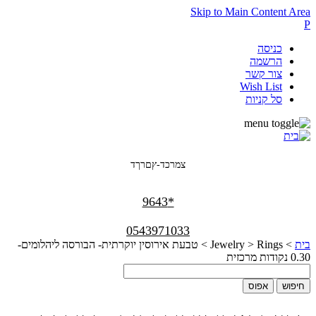
Skip to Main Content Area
P
כניסה
הרשמה
צור קשר
Wish List
סל קניות
צמרכד-ץםרךד
*9643
0543971033
בית
>
Rings
>
Jewelry
>
טבעת אירוסין יוקרתית- הבורסה ליהלומים-
0.30 נקודות מרכזית