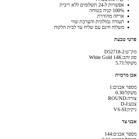
אפשרות ל-24 תשלומים ללא ריבית
100% קניה בטוחה
אריזה מהודרת
תעודה גמולוגית והערכת שווי
משלוח חינם עם שליח עד לבית הלקוח
פרטי טבעת
מק"ט:
D52718-2
סוג זהב:
14K
White Gold
משקל:
5.71
אבן מרכזית
מספר אבנים:
1
משקל:
0.30
צורה:
ROUND
צבע:
D-I
ניקיון:
VS-SI
אבני צד
מספר אבנים:
144