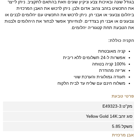
בגודל שונה ובאיכות צבע וניקיון שונים וזאת בהתאם לתקציב. ניתן לייצר
את התכשיט בזהב צהוב אדום ולבן. ניתן לרכוש את האבן המרכזית
ביהלום צבעוני או אבני חן. ניתן לרכוש את התכשיט עם יהלומים לבנים או
צבעונים או אבני חן בצדדים. לנוחיותך אפשר לבחור את היהלומים ולבנות
את הטבעת תחת קטגוריה יהלומים.
הקניה כוללת:
קניה מאובטחת
אפשרות ל-24 תשלומים ללא ריבית
100% קניה בטוחה
אריזה מהודרת
תעודה גמולוגית והערכת שווי
משלוח חינם עם שליח עד לבית הלקוח
פרטי טבעת
מק"ט:
E49323-3
סוג זהב:
14K
Yellow Gold
משקל:
5.85
אבן מרכזית