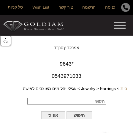
כניסה
הרשמה
צור קשר
Wish List
סל קניות
צמרכד-ץםרךד
*9643
0543971033
בית
>
Earrings
>
Jewelry
>
עגילי יהלומים מעוצבים לאישה