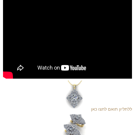
ל
לתליון תואם לחצו כאן