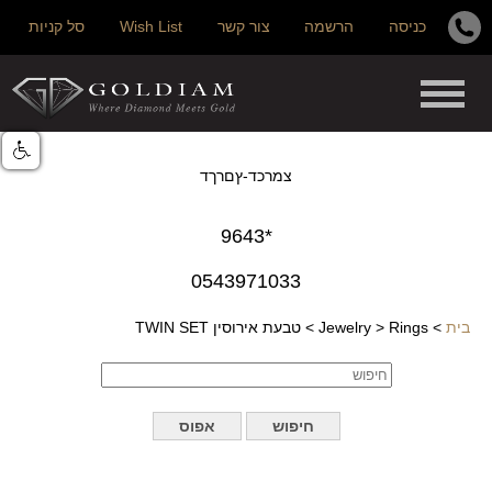
כניסה
הרשמה
צור קשר
Wish List
סל קניות
צמרכד-ץםרךד
*9643
0543971033
בית
>
Rings
>
Jewelry
>
טבעת אירוסין TWIN SET