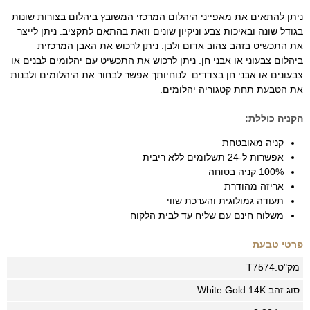
ניתן להתאים את מאפייני היהלום המרכזי המשובץ ביהלום בצורות שונות
בגודל שונה ובאיכות צבע וניקיון שונים וזאת בהתאם לתקציב. ניתן לייצר
את התכשיט בזהב צהוב אדום ולבן. ניתן לרכוש את האבן המרכזית
ביהלום צבעוני או אבני חן. ניתן לרכוש את התכשיט עם יהלומים לבנים או
צבעונים או אבני חן בצדדים. לנוחיותך אפשר לבחור את היהלומים ולבנות
את הטבעת תחת קטגוריה יהלומים.
הקניה כוללת:
קניה מאובטחת
אפשרות ל-24 תשלומים ללא ריבית
100% קניה בטוחה
אריזה מהודרת
תעודה גמולוגית והערכת שווי
משלוח חינם עם שליח עד לבית הלקוח
פרטי טבעת
מק"ט:
T7574
סוג זהב:
14K
White Gold