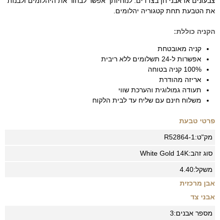
צבעונים או אבני חן בצדדים. לנוחיותך אפשר לבחור את היהלומים ולבנות
את הטבעת תחת קטגוריה יהלומים.
הקניה כוללת:
קניה מאובטחת
אפשרות ל-24 תשלומים ללא ריבית
100% קניה בטוחה
אריזה מהודרת
תעודה גמולוגית והערכת שווי
משלוח חינם עם שליח עד לבית הלקוח
פרטי טבעת
מק"ט:
R52864-1
סוג זהב:
14K
White Gold
משקל:
4.40
אבן מרכזית
אבני צד
מספר אבנים:
3