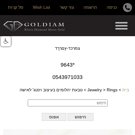
כניסה
הרשמה
צור קשר
Wish List
סל קניות
צמרכד-ץםרךד
*9643
0543971033
בית
>
Rings
>
Jewelry
>
טבעת יהלומים בעיצוב וינטג' לאישה