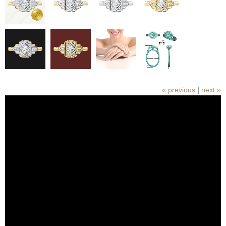
|
next »
« previous