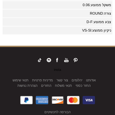
משקל ממוצע:
0.06
צורה:
ROUND
צבע ממוצע:
D-F
ניקיון ממוצע:
VS-SI
insta
אודותנו
יהלומים
צור קשר
מדיניות פרטיות
תנאי שימוש
החזר כספי
תנאי משלוח
החזרים
הצהרת נגישות
הבורסה לתכשיטים