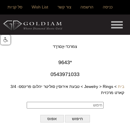
כניסה
הרשמה
צור קשר
Wish List
סל קניות
צמרכד-ץםרךד
*9643
0543971033
בית
>
Rings
>
Jewelry
>
טבעת אירוסין סוליטר יהלום פרינסס- 3/4
קארט מרכזית