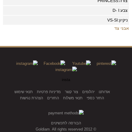
צורה:
PRINCESS
צבע:
D- I
ניקיון:
VS-SI
אבני צד
insta
אודותנו
יהלומים
צור קשר
מדיניות פרטיות
תנאי שימוש
החזר כספי
תנאי משלוח
החזרים
הצהרת נגישות
הבורסה לתכשיטים
© 2012 Goldiam. All rights reserved