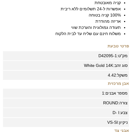
קניה מאובטחת
אפשרות ל-24 תשלומים ללא ריבית
100% קניה בטוחה
אריזה מהודרת
תעודה גמולוגית והערכת שווי
משלוח חינם עם שליח עד לבית הלקוח
פרטי טבעת
מק"ט:
D42095-1
סוג זהב:
14K
White Gold
משקל:
4.42
אבן מרכזית
מספר אבנים:
1
צורה:
ROUND
צבע:
D- I
ניקיון:
VS-SI
אבני צד