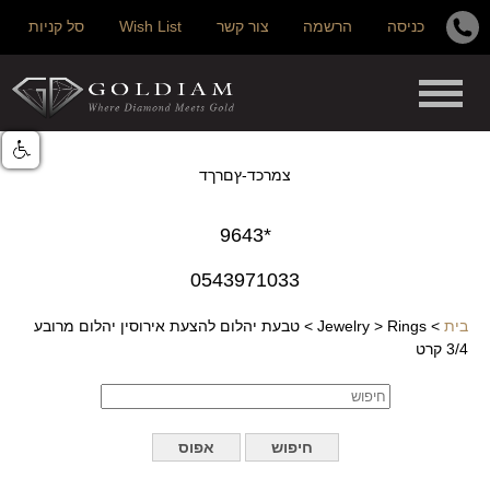
כניסה
הרשמה
צור קשר
Wish List
סל קניות
צמרכד-ץםרךד
*9643
0543971033
בית
>
Rings
>
Jewelry
>
טבעת יהלום להצעת אירוסין יהלום מרובע
3/4 קרט