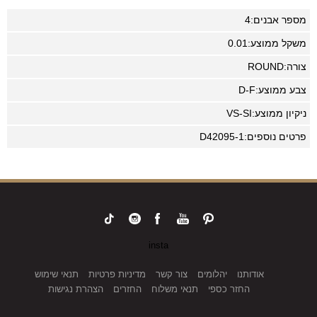
מספר אבנים:
4
משקל ממוצע:
0.01
צורה:
ROUND
צבע ממוצע:
D-F
ניקיון ממוצע:
VS-SI
פרטים נוספים:
D42095-1
insta
אודותנו
יהלומים
צור קשר
מדיניות פרטיות
תנאי שימוש
החזר כספי
תנאי משלוח
החזרים
הצהרת נגישות