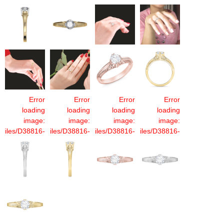
Error
Error
Error
Error
loading
loading
loading
loading
image:
image:
image:
image:
t/files/D38816-
/sites/default/files/D38816-
/sites/default/files/D38816-
/sites/default/files/D38816-
_whitegold.jpg
1F_redgold.jpg
1F_whitegold.jpg
1R_redgold.jpg