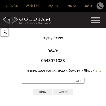
כניסה
הרשמה
צור קשר
Wish List
סל קניות
צמרכד-ץםרךד
*9643
0543971033
בית
>
Rings
>
Jewelry
>
טבעת אירוסין וינטג מיוחדת