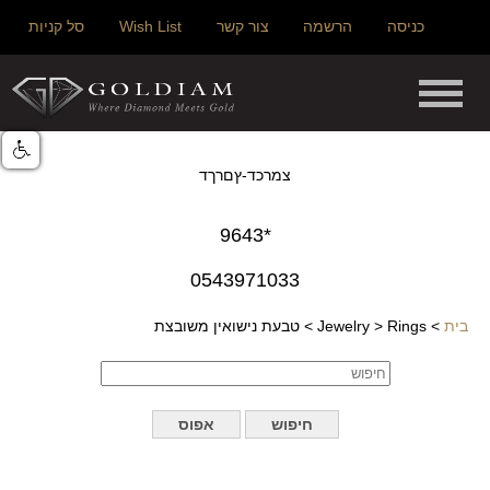
כניסה
הרשמה
צור קשר
Wish List
סל קניות
צמרכד-ץםרךד
*9643
0543971033
בית
>
Rings
>
Jewelry
>
טבעת נישואין משובצת