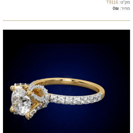
מק"ט:
T9116
מחיר:
0₪