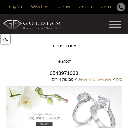
כניסה
הרשמה
צור קשר
Wish List
סל קניות
צמרכד-ץםרךד
*9643
0543971033
בית
>
Jewelry Showcase
>
טבעות אירוסין