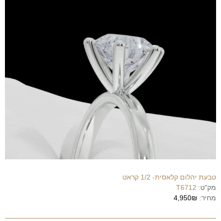
טבעת יהלום קלאסית- 1/2 קראט
מק"ט:
T6712
מחיר:
4,950₪