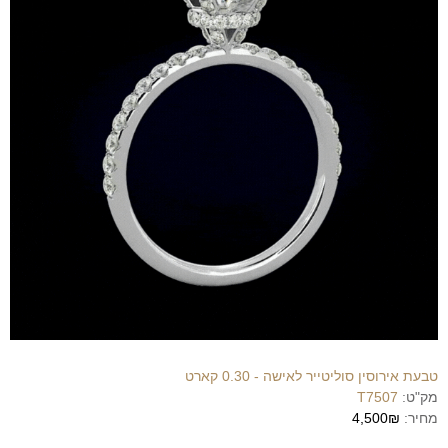
טבעת אירוסין סוליטייר לאישה - 0.30 קארט
מק"ט:
T7507
מחיר:
4,500₪