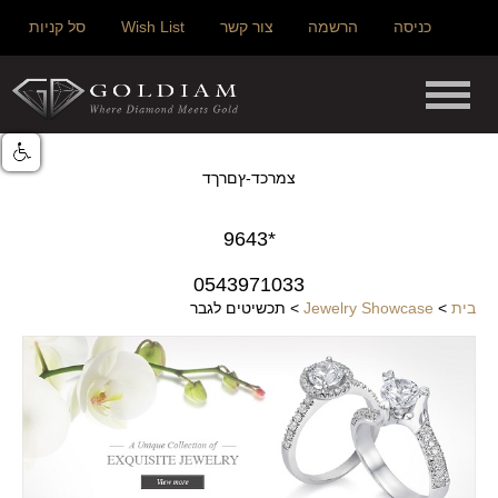
כניסה
הרשמה
צור קשר
Wish List
סל קניות
צמרכד-ץםרךד
*9643
0543971033
בית
>
Jewelry Showcase
>
תכשיטים לגבר