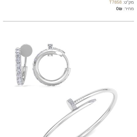
מק"ט:
T7858
מחיר:
0₪