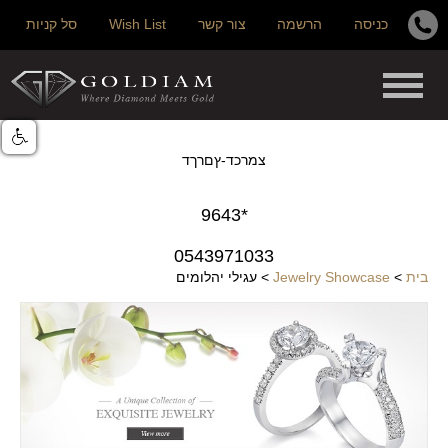
כניסה
הרשמה
צור קשר
Wish List
סל קניות
צמרכד-ץםרךד
*9643
0543971033
בית
>
Jewelry Showcase
>
עגילי יהלומים