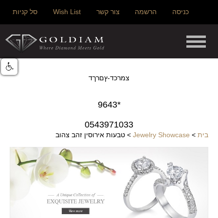
כניסה
הרשמה
צור קשר
Wish List
סל קניות
צמרכד-ץםרךד
*9643
0543971033
בית
>
Jewelry Showcase
>
טבעות אירוסין זהב צהוב